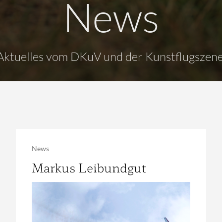
News
Aktuelles vom DKuV und der Kunstflugszene
News
Markus Leibundgut