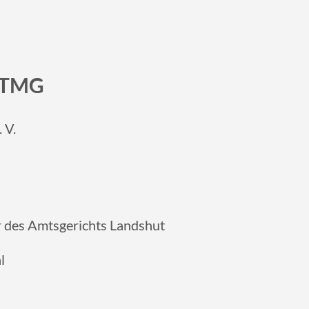
 TMG
 V.
er des Amtsgerichts Landshut
l